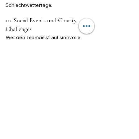
Schlechtwettertage.
10. 
Social Events und Charity 
Challenges
Wer den Teamgeist auf sinnvolle 
Weise fördern möchte, kann auch ein 
Charity-Event oder ein Social-Event 
organisieren. In Basel gibt es 
zahlreiche gemeinnützige 
Organisationen, die Unterstützung 
suchen, z.B. bei der Renovierung von 
Spielplätzen oder bei 
gemeinnützigen Projekten. Diese 
Events bieten eine besondere 
Erfahrung, da das Team dabei nicht 
nur zusammenarbeitet, sondern auch 
etwas für die Gemeinschaft beiträgt.