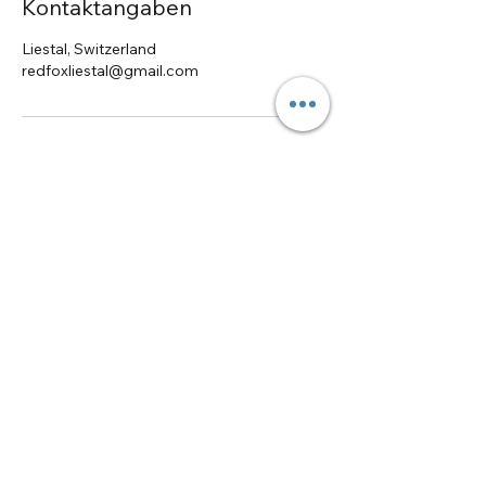
Kontaktangaben
Liestal, Switzerland
redfoxliestal@gmail.com
Adresse:
Göschenenstrasse 13, Basel
Rebgasse 25, Liestal
Tel/WhatsApp:
078 222 8452
e-mail:
redfoxliestal@gmail.com
official website:
http://www.craftroomredfox.com
Craft Room Red Fox has no other official