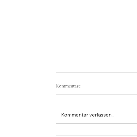
Team Event for company in Basel
Kommentare
Looking for a unique way to
motivate your team and
strengthen collaboration? Our
Kommentar verfassen...
team events for companies in
Basel combine creativity,
communication, and fun in a