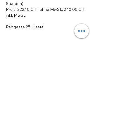
Stunden)
Preis: 222,10 CHF ohne MwSt., 240,00 CHF
inkl. MwSt.
Rebgasse 25, Liestal
Kontaktangaben
Liestal, Switzerland
redfoxliestal@gmail.com
Adresse: